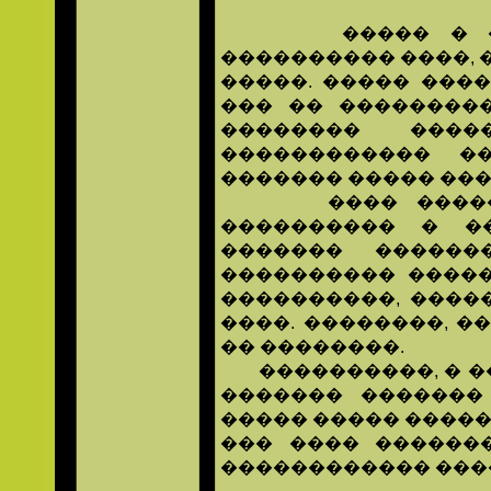
����� � ����
���������� ����, 
�����. ����� ����
��� �� ��������
�������� ����
������������ �
������� ����� ���
���� ������� 
���������� � �
������� ������
���������� �����
����������, ����
����. ��������, �
�� ��������.
����������, � ��
������� �������
����� ����� �����
��� ���� ������
������������ ���