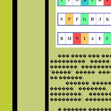
��� ���� ��� ���
��������� �����
������� �������
"�����" ����� ��
�� ������.
������ �������
������ �������,
��������, �����
��������", �������
� ������ ������� 