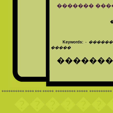
������� ����� c
Keywords:
-
������
�����
�������
���������� ���� ��� �����. ��������� �����. ����������
������