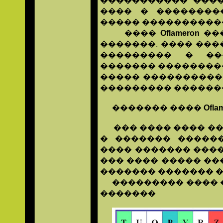
����������� ���
���� � ��������
����� �����������
����
Oflameron
���
�������. ���� ���
��������� � ��
������� ���������
����� ���������� �
��������� �������
������� ����
Ofla
��� ���� ���� ��
� ������� �����
���� ������� ����
��� ���� ����� ��
������� ������� �
��������� ���� ��
�������