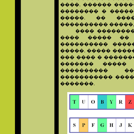
����. ������ ����
�������� � �����
�����. �� ���
���������� �����,
���� ����������
���� ����� �� 
���������� ����
�����. ����� ����
��� ���� � ������
������� �����
���������� ��
����������� ����
�������.