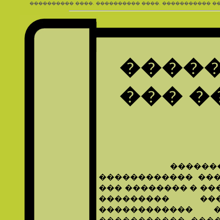
���������� ����. ���������� ����. ����������� ��
�����
��� �
�����������
������������ ��
��� �������� � ���
��������� ��
������������ 