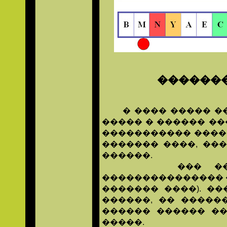
�������
� ���� ����� ��
����� � ������ ��
����������� ����
������� ����, ���
������.
��� �����, 
��������������� �
������� ����). ��
������, �� �����
������ ������ �
�����.